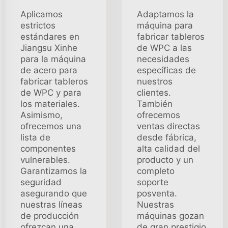
Aplicamos
Adaptamos la
estrictos
máquina para
estándares en
fabricar tableros
Jiangsu Xinhe
de WPC a las
para la máquina
necesidades
de acero para
específicas de
fabricar tableros
nuestros
de WPC y para
clientes.
los materiales.
También
Asimismo,
ofrecemos
ofrecemos una
ventas directas
lista de
desde fábrica,
componentes
alta calidad del
vulnerables.
producto y un
Garantizamos la
completo
seguridad
soporte
asegurando que
posventa.
nuestras líneas
Nuestras
de producción
máquinas gozan
ofrezcan una
de gran prestigio