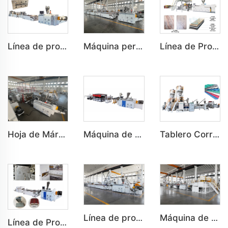
Línea de producción de decoración interior de paneles de techo plásticos de PVC personalizados
Máquina personalizada para paneles de armario de PVC, cajón de zapatos, partición de baño
Línea de Producción de Suelos Ecológicos de Calcio-Plástico Personalizados (SPC)
Hoja de Mármol PVC UV Hoja UV Tablero de Imitación de Mármol Decoración Interior para Máquinas
Máquina de Tejas Curvas de Paso Techado de PVC de Capa Única o Múltiple con Aislamiento Térmico
Tablero Corrugado de PVC de Capa Única o Múltiple con Aislamiento Térmico Teja de Techo para Máquinas
Línea de producción de paneles de puertas de dormitorio y baño plásticos WPC de PVC personalizados
Máquina de tablero de espuma semi-laminada de PVC (WPC), tablero de espuma coextruido
Línea de Producción de Decoración Interior y Exterior a Medida de Marcos de Puerta de PVC