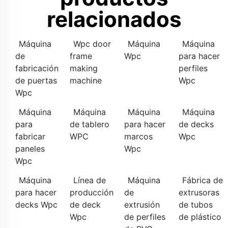
relacionados
Máquina
Wpc door
Máquina
Máquina
de
frame
Wpc
para hacer
fabricación
making
perfiles
de puertas
machine
Wpc
Wpc
Máquina
Máquina
Máquina
Máquina
para
de tablero
para hacer
de decks
fabricar
WPC
marcos
Wpc
paneles
Wpc
Wpc
Máquina
Línea de
Máquina
Fábrica de
para hacer
producción
de
extrusoras
decks Wpc
de deck
extrusión
de tubos
Wpc
de perfiles
de plástico