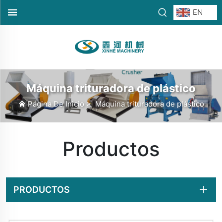
EN
Máquina trituradora de plástico
Página De Inicio
>
Máquina trituradora de plástico
Productos
PRODUCTOS