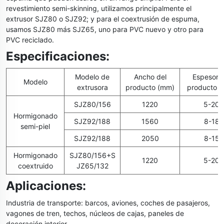
revestimiento semi-skinning, utilizamos principalmente el
extrusor SJZ80 o SJZ92; y para el coextrusión de espuma,
usamos SJZ80 más SJZ65, uno para PVC nuevo y otro para
PVC reciclado.
Especificaciones:
Modelo de
Ancho del
Espesor d
Modelo
extrusora
producto (mm)
producto 
SJZ80/156
1220
5-20
Hormigonado
SJZ92/188
1560
8-18
semi-piel
SJZ92/188
2050
8-15
Hormigonado
SJZ80/156+S
1220
5-20
coextruido
JZ65/132
Aplicaciones:
Industria de transporte: barcos, aviones, coches de pasajeros,
vagones de tren, techos, núcleos de cajas, paneles de
decoración interior.