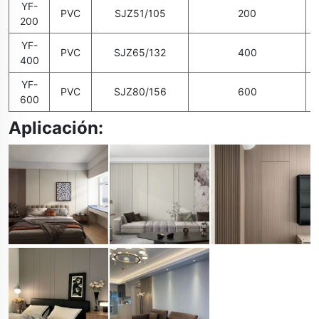
YF-
PVC
SJZ51/105
200
200
YF-
PVC
SJZ65/132
400
400
YF-
PVC
SJZ80/156
600
600
Aplicación: