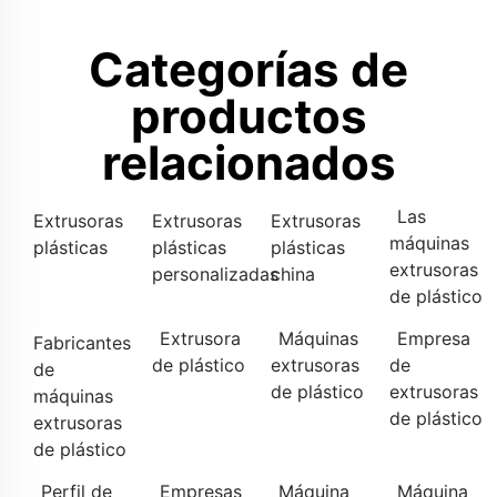
Categorías de
productos
relacionados
Las
Extrusoras
Extrusoras
Extrusoras
máquinas
plásticas
plásticas
plásticas
extrusoras
personalizadas
china
de plástico
Extrusora
Máquinas
Empresa
Fabricantes
de plástico
extrusoras
de
de
de plástico
extrusoras
máquinas
de plástico
extrusoras
de plástico
Perfil de
Empresas
Máquina
Máquina