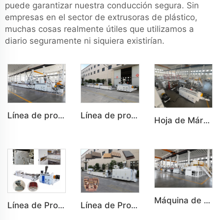
puede garantizar nuestra conducción segura. Sin
empresas en el sector de extrusoras de plástico,
muchas cosas realmente útiles que utilizamos a
diario seguramente ni siquiera existirían.
Línea de producción de paneles de puertas de dormitorio y baño plásticos WPC de PVC personalizados
Línea de producción de decoración interior de paneles de pared plásticos WPC de PVC personalizados
Hoja de Mármol PVC UV Hoja UV Tablero de Imitación de Mármol Decoración Interior para Máquinas
Máquina de tablero de espuma semi-laminada de PVC (WPC), tablero de espuma coextruido
Línea de Producción de Decoración Interior y Exterior a Medida de Marcos de Puerta de PVC
Línea de Producción de Perfiles para Pavimentos y Bancos de Plástico PE al Aire Libre Personalizados