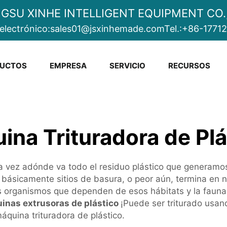
NGSU XINHE INTELLIGENT EQUIPMENT CO.,
electrónico:
sales01@jsxinhemade.com
Tel.:
+86-1771
UCTOS
EMPRESA
SERVICIO
RECURSOS
ina Trituradora de Plá
a vez adónde va todo el residuo plástico que generam
 básicamente sitios de basura, o peor aún, termina en 
s organismos que dependen de esos hábitats y la fauna 
inas extrusoras de plástico
¡Puede ser triturado usa
áquina trituradora de plástico.