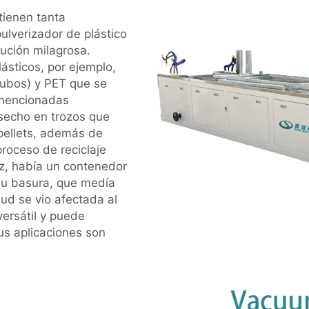
tienen tanta
pulverizador de plástico
ución milagrosa.
sticos, por ejemplo,
tubos) y PET que se
 mencionadas
esecho en trozos que
pellets, además de
roceso de reciclaje
ez, había un contenedor
su basura, que medía
d se vio afectada al
ersátil y puede
us aplicaciones son