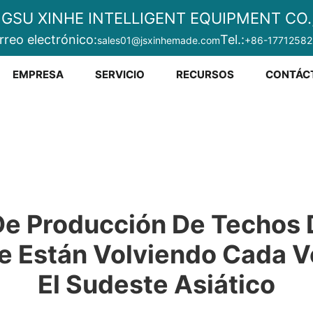
NGSU XINHE INTELLIGENT EQUIPMENT CO.,
rreo electrónico:
Tel.:
sales01@jsxinhemade.com
+86-1771258
EMPRESA
SERVICIO
RECURSOS
CONTÁC
De Producción De Techos 
Están Volviendo Cada Ve
El Sudeste Asiático